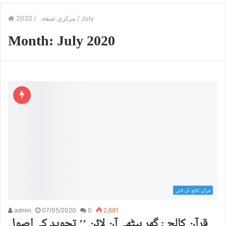
July
/
مرکزی صفحہ
/
2020
Month:
July 2020
قرآن کالج آن لائن
admin
07/05/2020
0
2,681
قرآن کالج : گھر بیٹھے آن لائن ’’ تجوید کے اصول