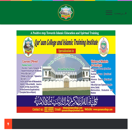
فہرست