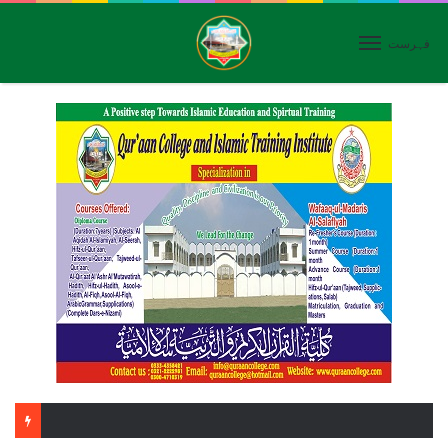
فہرست