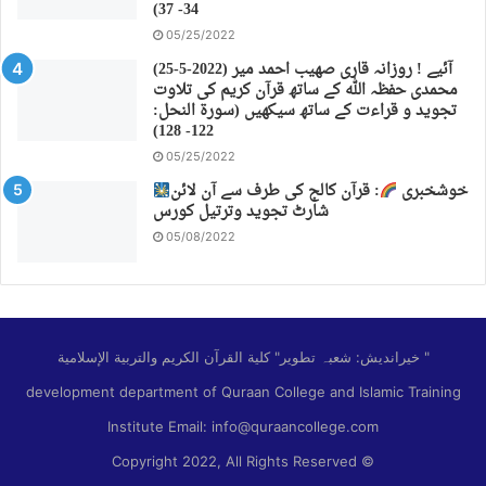
34- 37)
05/25/2022
(25-5-2022) آئیے ! روزانہ قاری صهیب احمد میر
محمدی حفظہ اللہ کے ساتھ قرآن کریم کی تلاوت
تجوید و قراءت کے ساتھ سیکھیں (سورة النحل:
122- 128)
05/25/2022
خوشخبری
: قرآن کالج کی طرف سے آن لائن
شارٹ تجوید وترتیل کورس
05/08/2022
خیراندیش: شعبہ تطویر" كلية القرآن الكريم والتربية الإسلامية "
development department of Quraan College and Islamic Training
Institute Email: info@quraancollege.com
Copyright 2022, All Rights Reserved ©