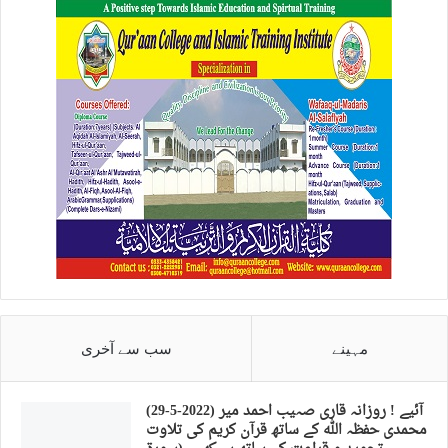
مہینے
سب سے آخری
(29-5-2022) آئیے ! روزانہ قاری صہیب احمد میر
محمدی حفظہ اللہ کے ساتھ قرآن کریم کی تلاوت