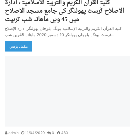
کلیۃ القرآن الکریم والتربیۃ الاسلامیۃ ، ادارۃ
الاصلاح ٹرسٹ پھولنگر کی جامع مسجد الاصلاح
میں 45 ویں ماھانہ شب تربیت
كلية القرآن الكريم والتربية الإسلامية بونگہ بلوچاں پھولنگر ادارة الإصلاح
ٹرسٹ بونگہ بلوچاں پھولنگر 10 دسمبر 2020 ماھانہ 45ويں شب…
مکمل پڑھیں
admin
11/04/2020
0
480