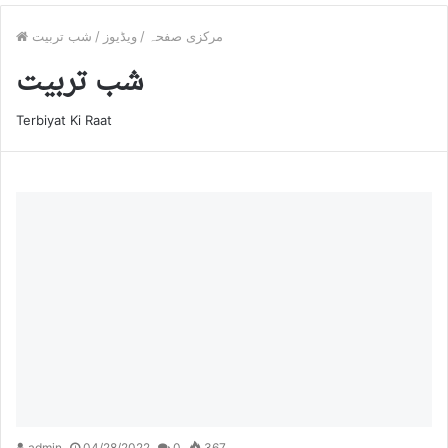
مرکزی صفحہ
/
ویڈیوز
/
شب تربیت
شب تربیت
Terbiyat Ki Raat
admin
04/28/2022
0
367