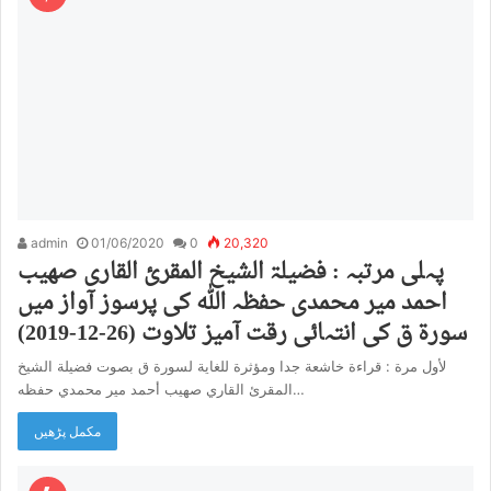
admin
01/06/2020
0
20,320
پہلی مرتبہ : فضیلۃ الشیخ المقریٔ القاری صھیب
احمد میر محمدی حفظہ اللہ کی پرسوز آواز میں
سورۃ ق کی انتہائی رقت آمیز تلاوت (26-12-2019)
لأول مرة : قراءة خاشعة جدا ومؤثرة للغاية لسورة ق بصوت فضيلة الشيخ
المقرئ القاري صهيب أحمد مير محمدي حفظه…
مکمل پڑھیں