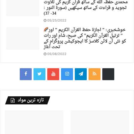
محمدی حفظہ اللہ کے ساتھ قرآن کریم کی تلاوت
تجوید و قراءت کے ساتھ سیکھیں (سورة النور :
34- 37)
05/25/2022
خوشخبری: ” اجازة حفظ القرآن الكريم ” اور
” ترتیل القرآن الكريم” کی صبح، شام اور رات
کو نئی آن لائن کلاسز کا ایجوکیشن پروگرام کے
تحت آغاز
05/08/2022
تازہ ترین مواد