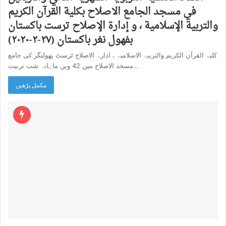
في مسجد الجامع الاصلاح بكلية القرآن الكريم
والتربية الإسلامية ، و إدارة الإصلاح ترست باكستان
بفهول نغر باكستان (۲۷-۲-٢٠٢٠)
کلیۃ القرآن الکریم والتربیۃ الاسلامیۃ ، ادارۃ الاصلاح ٹرسٹ پھولنگر کی جامع
مسجد الاصلاح میں 42 ویں ماہانہ شب تربیت…
مکمل پڑھیں