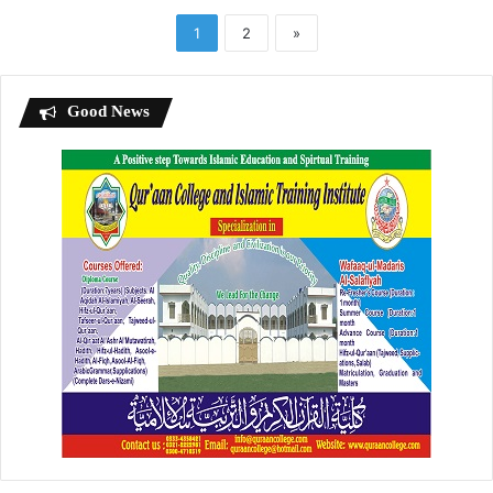
1
2
»
Good News