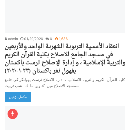
admin
01/29/2020
0
1,636
انعقاد الأمسية التربوية الشهرية الواحد والأربعين
في مسجد الجامع الاصلاح بكلية القرآن الكريم
والتربية الإسلامية ، و إدارة الإصلاح ترست باكستان
بفهول نغر باكستان (٢٣-١-٢٠٢٠)
کلیۃ القرآن الکریم والتربیۃ الاسلامیۃ ، ادارۃ الاصلاح ٹرسٹ پھولنگر کی جامع
مسجد الاصلاح میں 41 ویں ماہانہ شب تربیت…
مکمل پڑھیں