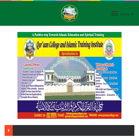
فہرست