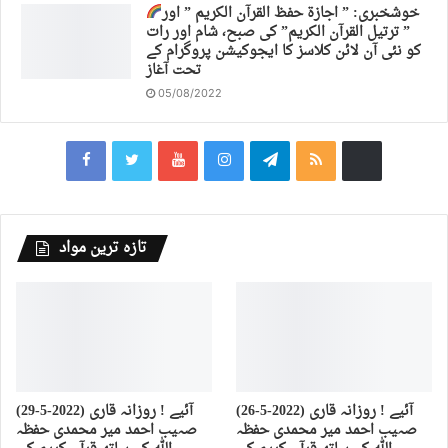
خوشخبری: ” اجازة حفظ القرآن الكريم ” اور
” ترتیل القرآن الكريم” کی صبح، شام اور رات
کو نئی آن لائن کلاسز کا ایجوکیشن پروگرام کے
تحت آغاز
05/08/2022
تازہ ترین مواد
(26-5-2022) آئیے ! روزانہ قاری
(29-5-2022) آئیے ! روزانہ قاری
صہیب احمد میر محمدی حفظہ
صہیب احمد میر محمدی حفظہ