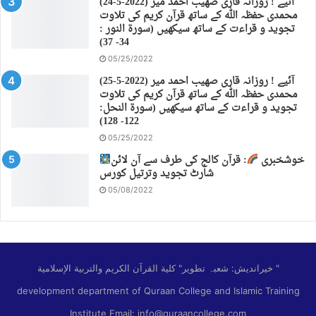
(24-5-2022) آئیے ! روزانہ قاری صهیب احمد میر
محمدی حفظہ اللہ کے ساتھ قرآن کریم کی تلاوت
تجوید و قراءت کے ساتھ سیکھیں (سورة النور :
34- 37)
05/25/2022
(25-5-2022) آئیے ! روزانہ قاری صهیب احمد میر
محمدی حفظہ اللہ کے ساتھ قرآن کریم کی تلاوت
تجوید و قراءت کے ساتھ سیکھیں (سورة النحل:
122- 128)
05/25/2022
خوشخبری
: قرآن کالج کی طرف سے آن لائن
شارٹ تجوید وترتیل کورس
05/08/2022
خیراندیش: شعبہ تطویر" كلية القرآن الكريم والتربية الإسلامية "
development department of Quraan College and Islamic Training
Institute Email: info@quraancollege.com