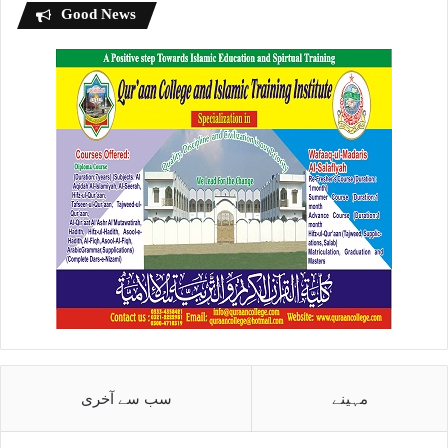
Good News
مہینے
سب سے آخری