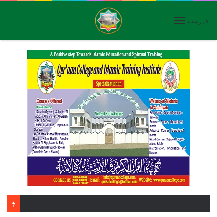
فہرست