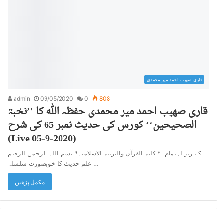
قاری صھیب احمد میر محمدی
admin
09/05/2020
0
808
الصحیحین‘‘ کورس کی حدیث نمبر 65 کی شرح
(Live 05-9-2020)
بسم اللہ الرحمن الرحیم *‎کلیۃ القرآن والتربیۃ الاسلامیہ * ‎ کے زیر اہتمام ‎
علم حدیث کا خوبصورت سلسلہ ‎…
مکمل پڑھیں