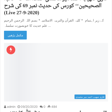
الصحیحین‘‘ کورس کی حدیث نمبر 69 کی شرح
(Live 27-9-2020)
بسم اللہ الرحمن الرحیم *‎کلیۃ القرآن والتربیۃ الاسلامیہ * ‎ کے زیر اہتمام ‎
علم حدیث کا خوبصورت سلسلہ ‎…
مکمل پڑھیں
قاری صھیب احمد میر محمدی
admin
09/20/2020
0
484