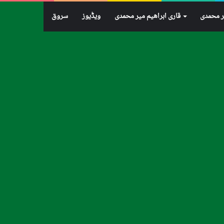
ر محمدی
قاری ابراهيم میر محمدی
ویڈیوز
سروق