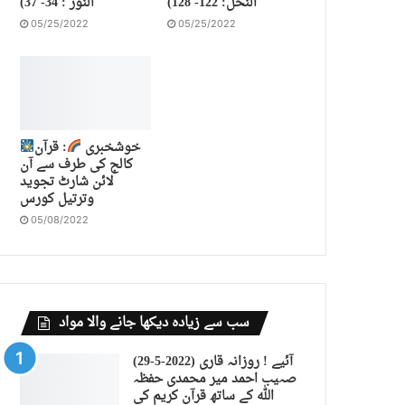
النحل: 122- 128)
النور : 34- 37)
05/25/2022
05/25/2022
خوشخبری
: قرآن
کالج کی طرف سے آن
لائن شارٹ تجوید
وترتیل کورس
05/08/2022
سب سے زیادہ دیکھا جانے والا مواد
(29-5-2022) آئیے ! روزانہ قاری
صہیب احمد میر محمدی حفظہ
اللہ کے ساتھ قرآن کریم کی