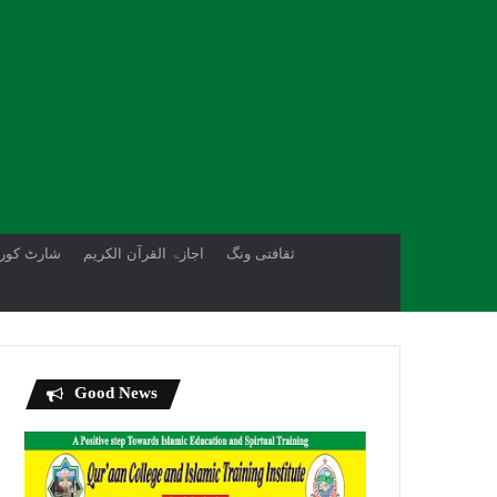
ثقافتی ونگ
اجازۃ القرآن الکریم
شارٹ کور
Good News