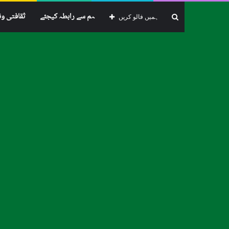
ہم سے رابطہ کیجئے
ثقافتی و
تلاش
ہمیں فالو کریں
از