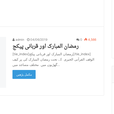
admin
04/06/2019
0
4,566
رمضان المبارک اور قربانی پیکج
[tie_index]رمضان المبارک اور قربانی پیکج[/tie_index]
الوقف القرآنی الخیری کے تحت رمضان المبارک کی پر کیف
گھڑیوں میں مختلف مساجد میں…
مکمل پڑھیں