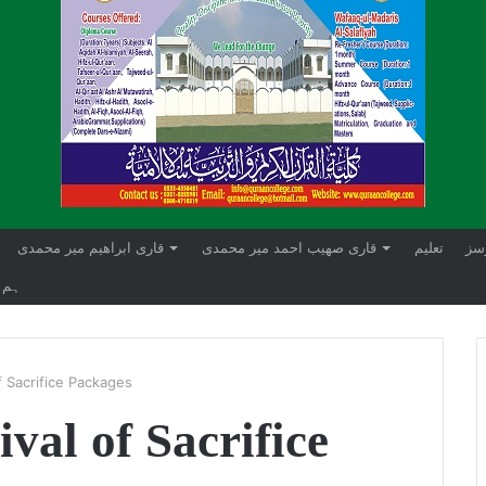
سز
تعلیم
قاری صھیب احمد میر محمدی
قاری ابراهيم میر محمدی
ہم 
f Sacrifice Packages
al of Sacrifice