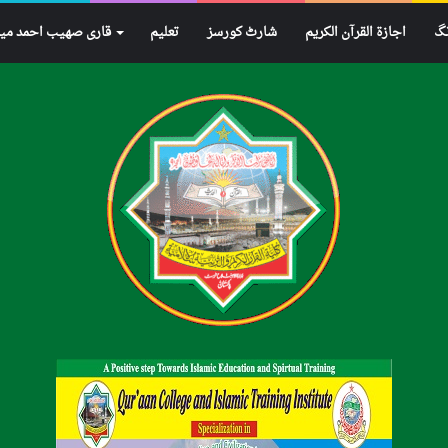
نگ
اجازۃ القرآن الکریم
شارٹ کورسز
تعلیم
قاری صھیب احمد می