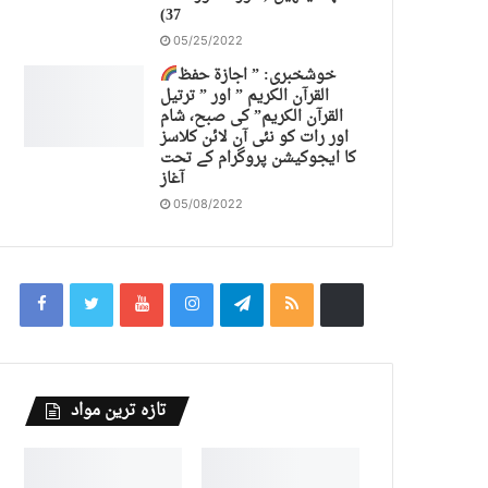
37)
05/25/2022
خوشخبری: ” اجازة حفظ
القرآن الكريم ” اور ” ترتیل
القرآن الكريم” کی صبح، شام
اور رات کو نئی آن لائن کلاسز
کا ایجوکیشن پروگرام کے تحت
آغاز
05/08/2022
تازہ ترین مواد