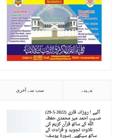
مہینے
سب سے آخری
(29-5-2022) آئیے ! روزانہ قاری
صہیب احمد میر محمدی حفظہ
اللہ کے ساتھ قرآن کریم کی
تلاوت تجوید و قراءت کے
ساتھ سیکھیں (سورة يوسف: