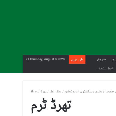
یوز
سروق
تازہ ترین
Thursday, August 6 2026
رابطہ کیجئے
 صفحہ
/
تعلیم
/
سکینڈری ایجوکیشن
/
سال اول
/
تھرڈ ٹرم
تھرڈ ٹرم