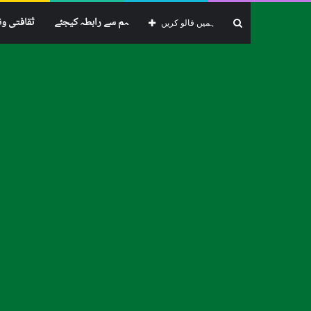
ہم سے رابطہ کیجئے
ثقافتی و
تلاش
ہمیں فالو کریں
از