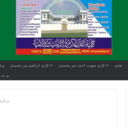
تعلیم
قاری صھیب احمد میر محمدی
قاری ابراهيم میر محمدی
ویڈ
ہم سے 
مرکزی