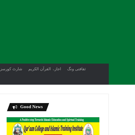
ثقافتی ونگ
اجازۃ القرآن الکریم
شارٹ کورسز
Good News