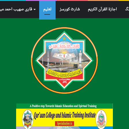
نگ
اجازۃ القرآن الکریم
شارٹ کورسز
تعلیم
قاری صھیب احمد می