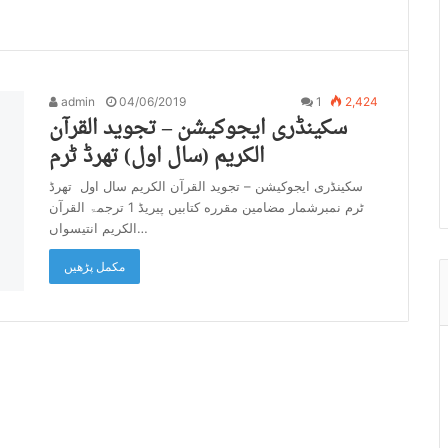
admin
04/06/2019
1
2,424
سکینڈری ایجوکیشن – تجوید القرآن
الکریم (سال اول) تھرڈ ٹرم
سکینڈری ایجوکیشن – تجوید القرآن الکریم سال اول تھرڈ
ٹرم نمبرشمار مضامین مقرره کتابیں پیریڈ 1 ترجمۃ القرآن
الکریم انتیسواں…
مکمل پڑھیں