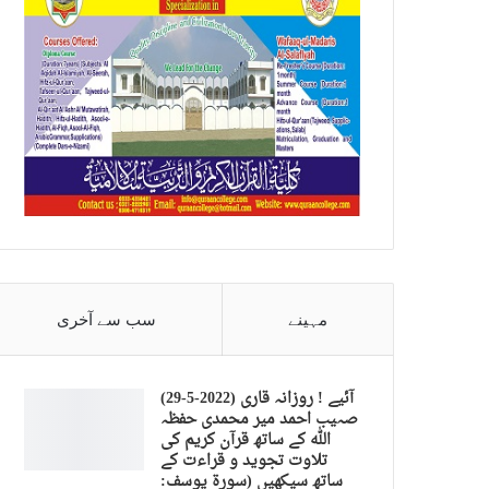
مہینے
سب سے آخری
(29-5-2022) آئیے ! روزانہ قاری
صہیب احمد میر محمدی حفظہ
اللہ کے ساتھ قرآن کریم کی
تلاوت تجوید و قراءت کے
ساتھ سیکھیں (سورة يوسف: