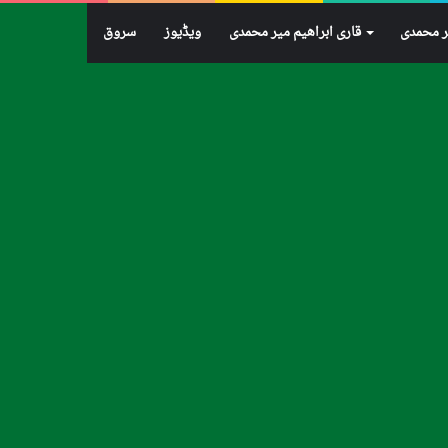
ر محمدی
قاری ابراهيم میر محمدی
ویڈیوز
سروق