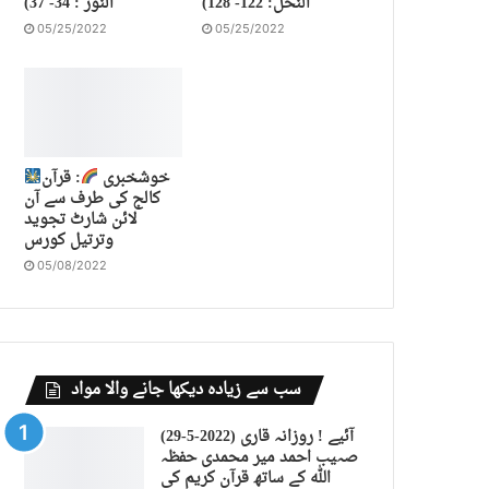
النحل: 122- 128)
النور : 34- 37)
05/25/2022
05/25/2022
خوشخبری
: قرآن
کالج کی طرف سے آن
لائن شارٹ تجوید
وترتیل کورس
05/08/2022
سب سے زیادہ دیکھا جانے والا مواد
(29-5-2022) آئیے ! روزانہ قاری
صہیب احمد میر محمدی حفظہ
اللہ کے ساتھ قرآن کریم کی