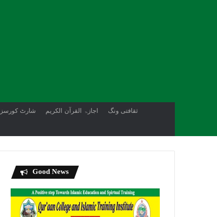
ثقافتی ونگ
اجازۃ القرآن الکریم
شارٹ کورسز
Good News