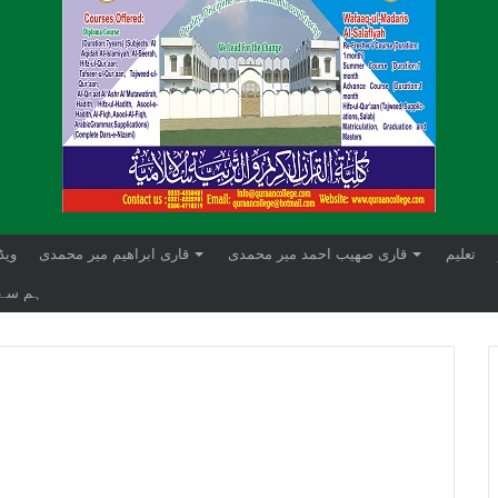
تعلیم
قاری صھیب احمد میر محمدی
قاری ابراهيم میر محمدی
ویڈ
ہم سے 