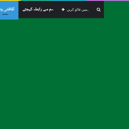
ہم سے رابطہ کیجئے
ثقافتی و
تلاش
ہمیں فالو کریں
از