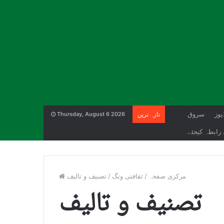
یوز
سروق
تازہ ترین
Thursday, August 6 2026
رابطہ کیجئے
مرکزی صفحہ
/
ثقافتی ونگ
/
تصنیف و تالیف
تصنیف و تالیف