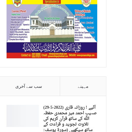
مہینے
سب سے آخری
(29-5-2022) آئیے ! روزانہ قاری
صہیب احمد میر محمدی حفظہ
اللہ کے ساتھ قرآن کریم کی
تلاوت تجوید و قراءت کے
ساتھ سیکھیں (سورة يوسف: