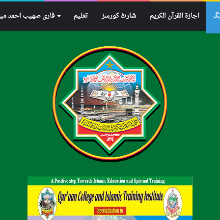
نگ
اجازۃ القرآن الکریم
شارٹ کورسز
تعلیم
قاری صھیب احمد می