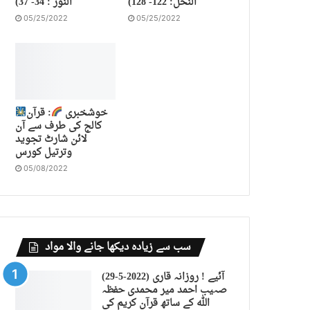
النحل: 122- 128)
النور : 34- 37)
05/25/2022
05/25/2022
خوشخبری
: قرآن
کالج کی طرف سے آن
لائن شارٹ تجوید
وترتیل کورس
05/08/2022
سب سے زیادہ دیکھا جانے والا مواد
(29-5-2022) آئیے ! روزانہ قاری
صہیب احمد میر محمدی حفظہ
اللہ کے ساتھ قرآن کریم کی