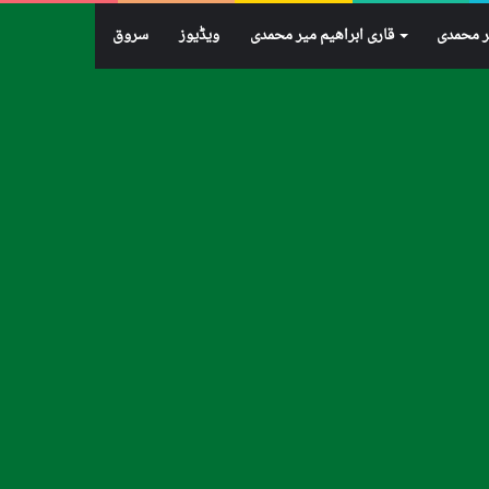
ر محمدی
قاری ابراهيم میر محمدی
ویڈیوز
سروق