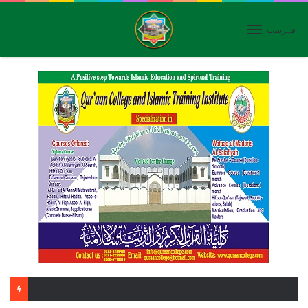
فہرست