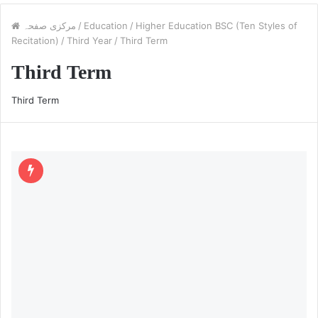
Higher Education BSC (Ten Styles of
/
Education
/
مرکزی صفحہ
Recitation)
/
Third Year
/
Third Term
Third Term
Third Term