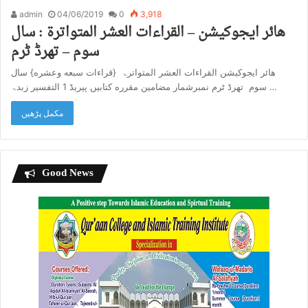
admin
04/06/2019
0
3,918
هائر ایجوکیشن – القراءات العشر المتواترۃ : سال
سوم – تھرڈ ٹرم
هائر ایجوکیشن القراءات العشر المتواترۃ {قراءات سبعه وعشره} سال
سوم تھرڈ ٹرم نمبرشمار مضامین مقرره کتابیں پیریڈ 1 التفسیر زبدۃ …
مکمل پڑھیں
Good News