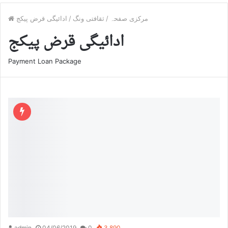
مرکزی صفحہ
/
ثقافتی ونگ
/
ادائیگی قرض پیکج
ادائیگی قرض پیکج
Payment Loan Package
admin
04/06/2019
0
3,890