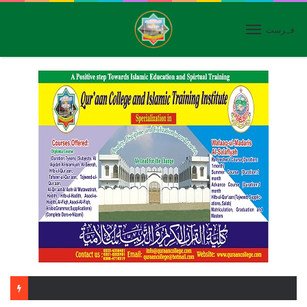
فہرست