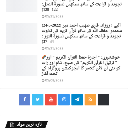
تجوید و قراءت کے ساتھ سیکھیں (سورة النحل:
122- 128)
05/25/2022
(24-5-2022) آئیے ! روزانہ قاری صهیب احمد میر
محمدی حفظہ اللہ کے ساتھ قرآن کریم کی تلاوت
تجوید و قراءت کے ساتھ سیکھیں (سورة النور :
34- 37)
05/25/2022
خوشخبری: ” اجازة حفظ القرآن الكريم ” اور
” ترتیل القرآن الكريم” کی صبح، شام اور رات
کو نئی آن لائن کلاسز کا ایجوکیشن پروگرام کے
تحت آغاز
05/08/2022
تازہ ترین مواد