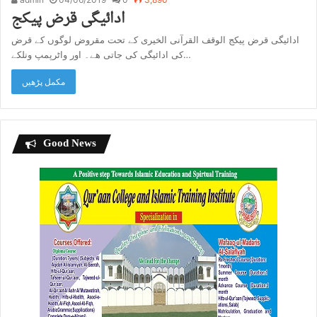
ادائیگی قرض پیکج
ادائیگی قرض پیکج الوقف القرآنی الخیری کے تحت مقروض لوگوں کے قرض
کی ادائیگی کی جاتی هے۔ اور واٹرپمپ ونلکے…
مکمل پڑھیں
Good News