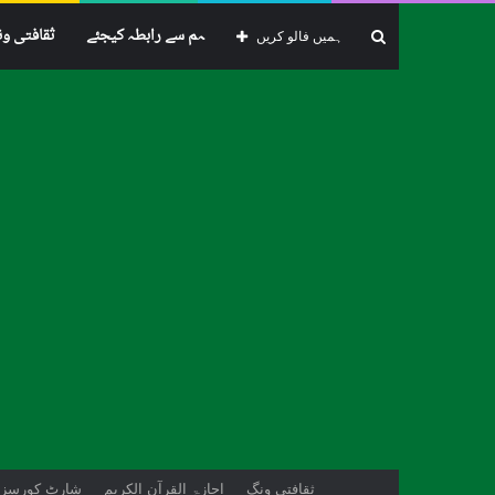
ہم سے رابطہ کیجئے
ثقافتی و
تلاش
ہمیں فالو کریں
از
ثقافتی ونگ
اجازۃ القرآن الکریم
شارٹ کورسز