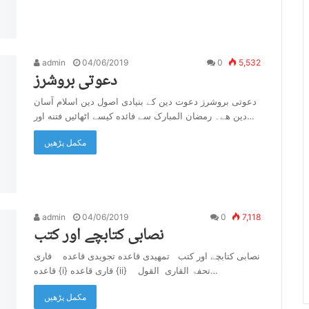
admin
04/06/2019
0
5,532
دعوتی بروشرز
دعوتی بروشرز دعوت دین کے بنیادی اصول دین اسلام آسان
دین هے۔ رمضان المبارک سے فائده کیسے اٹھائیں فتنه اور…
مکمل پڑھیں
admin
04/06/2019
0
7,118
نصابی کتابچے اور کتب
نصابی کتابچے اور کتب تمهیدی قاعده تجویدی قاعده قاری
قاعده {i} قاری قاعده {ii} تحفۃ القاری القول…
مکمل پڑھیں