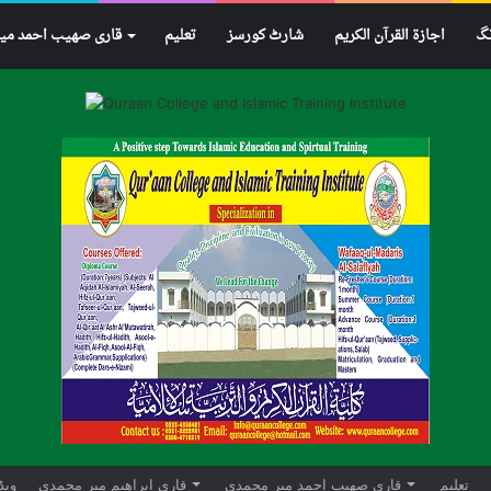
نگ
اجازۃ القرآن الکریم
شارٹ کورسز
تعلیم
قاری صھیب احمد می
تعلیم
قاری صھیب احمد میر محمدی
قاری ابراهيم میر محمدی
ویڈ