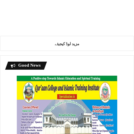
قاری ابراھیم میر محمدی حفظہ اللہ :
نماز تراویح 2019 (حم 26)
مزید لوڈ کیجیئے
Good News