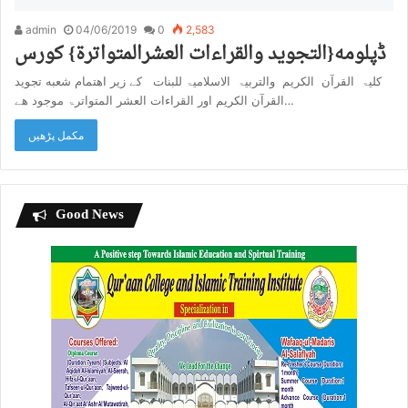
admin
04/06/2019
0
2,583
ڈپلومه{التجوید والقراءات العشرالمتواترۃ} کورس
کلیۃ القرآن الکریم والتربیۃ الاسلامیۃ للبنات کے زیر اهتمام شعبه تجوید
القرآن الکریم اور القراءات العشر المتواترۃ موجود هے…
مکمل پڑھیں
Good News