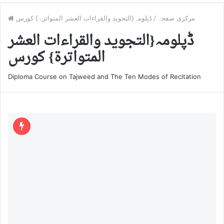
مرکزی صفحہ
/
ڈپلومہ{التجوید والقراءات العشر المتواترۃ} کورس
ڈپلومہ{التجوید والقراءات العشر
المتواترۃ} کورس
Diploma Course on Tajweed and The Ten Modes of Recitation