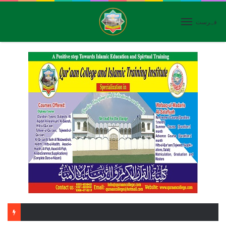
فہرست