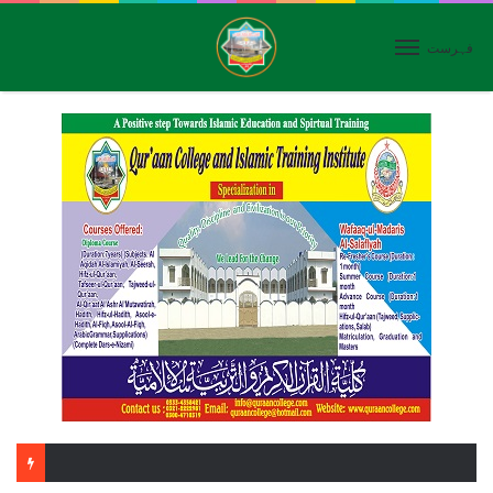
فہرست