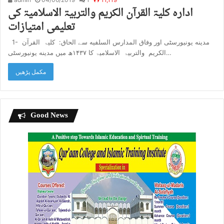
اداره کلیۃ القرآن الکریم والتربیۃ الاسلامیۃ کی
تعلیمی امتیازات
1- مدینه یونیورسٹی اور وفاق المدارس السلفیه سے الحاق: کلیۃ القرآن
الکریم والتربیۃ الاسلامیۃ کا ۱۴۳۷ھ میں مدینه یونیورسٹی…
مکمل پڑھیں
Good News