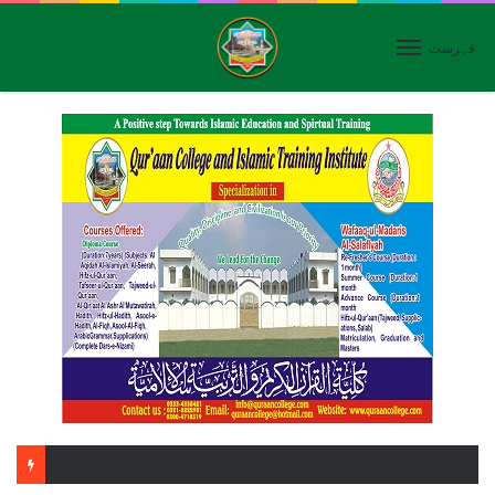
فہرست