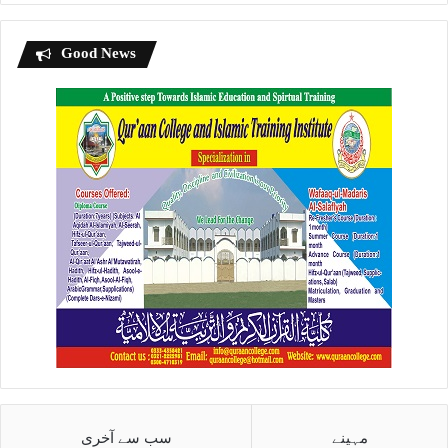
Good News
مہینے
سب سے آخری