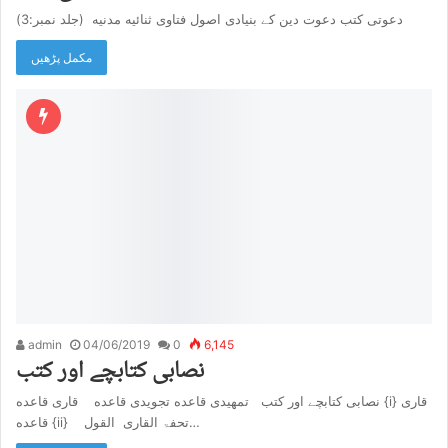
دعوتی کتب دعوت دین کے بنیادی اصول فتاوی ثنائیه مدنیه (جلد نمبر:3)
مکمل پڑھیں
admin
04/06/2019
0
6,145
نصابی کتابچے اور کتب
نصابی کتابچے اور کتب تمهیدی قاعده تجویدی قاعده قاری قاعده {i} قاری
قاعده {ii} تحفۃ القاری القول…