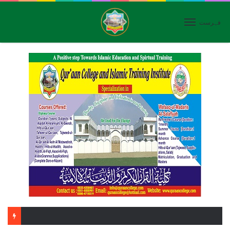
فہرست