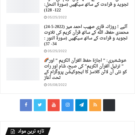
تجوید و قراءت کے ساتھ سیکھیں (سورة النحل:
122- 128)
05/25/2022
(24-5-2022) آئیے ! روزانہ قاری صهیب احمد میر
محمدی حفظہ اللہ کے ساتھ قرآن کریم کی تلاوت
تجوید و قراءت کے ساتھ سیکھیں (سورة النور :
34- 37)
05/25/2022
خوشخبری: ” اجازة حفظ القرآن الكريم ” اور
” ترتیل القرآن الكريم” کی صبح، شام اور رات
کو نئی آن لائن کلاسز کا ایجوکیشن پروگرام کے
تحت آغاز
05/08/2022
تازہ ترین مواد