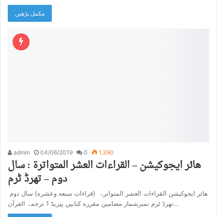
مکمل پڑھیں
admin
04/06/2019
0
1,390
هائر ایجوکیشن – القراءات العشر المتواترۃ : سال
دوم – تھرڈ ٹرم
هائر ایجوکیشن القراءات العشر المتواترۃ {قراءات سبعه وعشره} سال دوم
تھرڈ ٹرم نمبرشمار مضامین مقرره کتابیں پیریڈ 1 ترجمۃ القرآن…