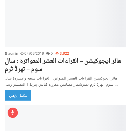
admin
04/06/2019
0
3,922
هائر ایجوکیشن – القراءات العشر المتواترۃ : سال
سوم – تھرڈ ٹرم
هائر ایجوکیشن القراءات العشر المتواترۃ {قراءات سبعه وعشره} سال
سوم تھرڈ ٹرم نمبرشمار مضامین مقرره کتابیں پیریڈ 1 التفسیر زبدۃ …
مکمل پڑھیں