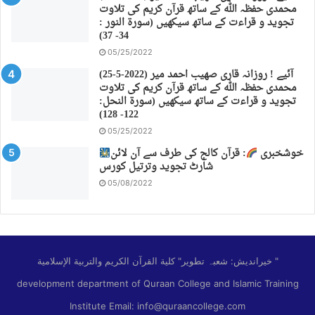
محمدی حفظہ اللہ کے ساتھ قرآن کریم کی تلاوت
تجوید و قراءت کے ساتھ سیکھیں (سورة النور :
34- 37)
05/25/2022
(25-5-2022) آئیے ! روزانہ قاری صهیب احمد میر
محمدی حفظہ اللہ کے ساتھ قرآن کریم کی تلاوت
تجوید و قراءت کے ساتھ سیکھیں (سورة النحل:
122- 128)
05/25/2022
خوشخبری
: قرآن کالج کی طرف سے آن لائن
شارٹ تجوید وترتیل کورس
05/08/2022
خیراندیش: شعبہ تطویر" كلية القرآن الكريم والتربية الإسلامية "
development department of Quraan College and Islamic Training
Institute Email: info@quraancollege.com