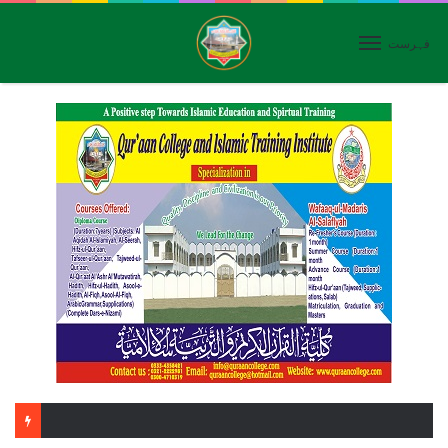
فہرست