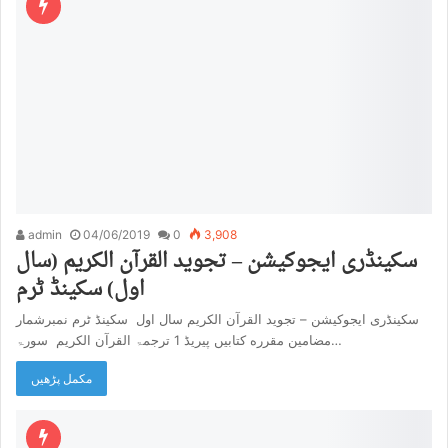
admin
04/06/2019
0
3,908
سکینڈری ایجوکیشن – تجوید القرآن الکریم (سال
اول) سکینڈ ٹرم
سکینڈری ایجوکیشن – تجوید القرآن الکریم سال اول سکینڈ ٹرم نمبرشمار
مضامین مقرره کتابیں پیریڈ 1 ترجمۃ القرآن الکریم سورۃ…
مکمل پڑھیں