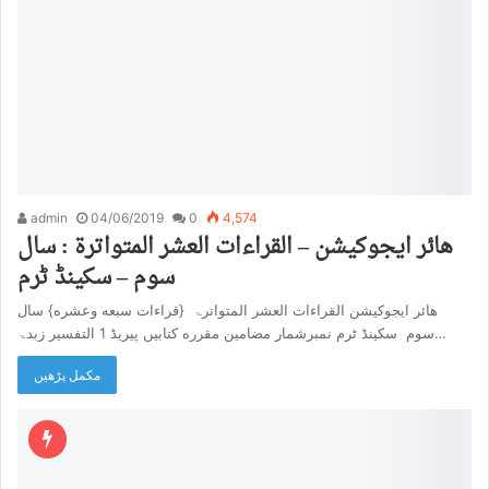
admin
04/06/2019
0
4,574
هائر ایجوکیشن – القراءات العشر المتواترۃ : سال
سوم – سکینڈ ٹرم
هائر ایجوکیشن القراءات العشر المتواترۃ {قراءات سبعه وعشره} سال
سوم سکینڈ ٹرم نمبرشمار مضامین مقرره کتابیں پیریڈ 1 التفسیر زبدۃ…
مکمل پڑھیں