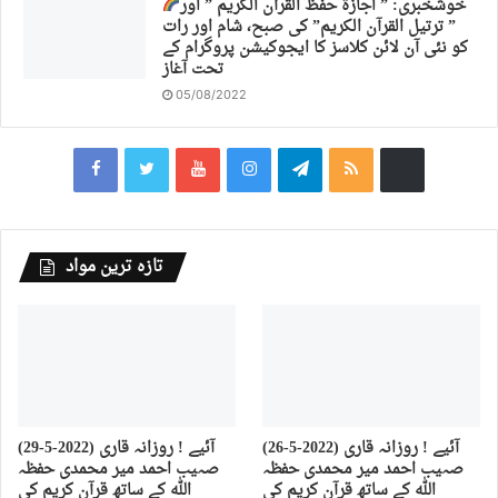
خوشخبری: ” اجازة حفظ القرآن الكريم ” اور
” ترتیل القرآن الكريم” کی صبح، شام اور رات
کو نئی آن لائن کلاسز کا ایجوکیشن پروگرام کے
تحت آغاز
05/08/2022
تازہ ترین مواد
(26-5-2022) آئیے ! روزانہ قاری
(29-5-2022) آئیے ! روزانہ قاری
صہیب احمد میر محمدی حفظہ
صہیب احمد میر محمدی حفظہ
اللہ کے ساتھ قرآن کریم کی
اللہ کے ساتھ قرآن کریم کی