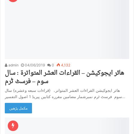
admin
04/06/2019
0
4,132
هائر ایجوکیشن – القراءات العشر المتواترۃ : سال
سوم – فرسٹ ٹرم
هائر ایجوکیشن القراءات العشر المتواترۃ {قراءات سبعه وعشره} سال
سوم فرسٹ ٹرم نمبرشمار مضامین مقرره کتابیں پیریڈ 1 اصول التفسیر…
مکمل پڑھیں