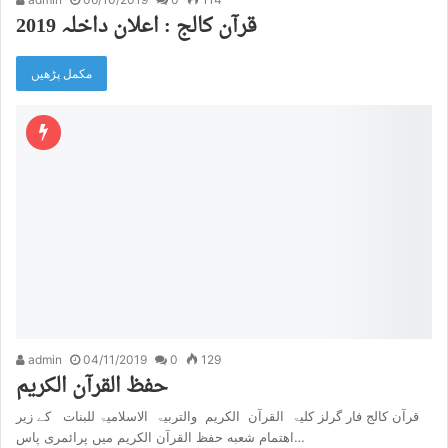
قرآن کالج : اعلان داخلہ 2019
مکمل پڑھیں
admin
04/11/2019
0
129
حفظ القرآن الکریم
قرآن کالج فار گرلز کلیۃ القرآن الکریم والتربیۃ الاسلامیۃ للبنات کے زیر
اهتمام شعبه حفظ القرآن الکریم میں پرائمری پاس…