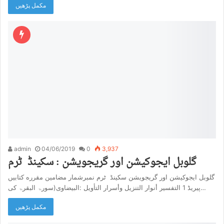
مکمل پڑھیں
admin
04/06/2019
0
3,937
گلوبل ایجوکیشن اور گریجویشن : سکینڈ ٹرم
گلوبل ایجوکیشن اور گریجویشن سکینڈ ٹرم نمبرشمار مضامین مقرره کتابیں
پیریڈ 1 التفسیر أنوار التنزیل وأسرار التأویل :البیضاوی(سورۃ البقرۃ کی…
مکمل پڑھیں