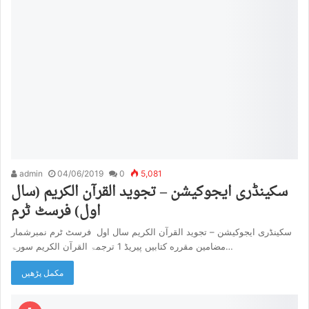
admin
04/06/2019
0
5,081
سکینڈری ایجوکیشن – تجوید القرآن الکریم (سال
اول) فرسٹ ٹرم
سکینڈری ایجوکیشن – تجوید القرآن الکریم سال اول فرسٹ ٹرم نمبرشمار
مضامین مقرره کتابیں پیریڈ 1 ترجمۃ القرآن الکریم سورۃ…
مکمل پڑھیں