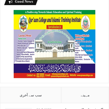
Good News
مہینے
سب سے آخری