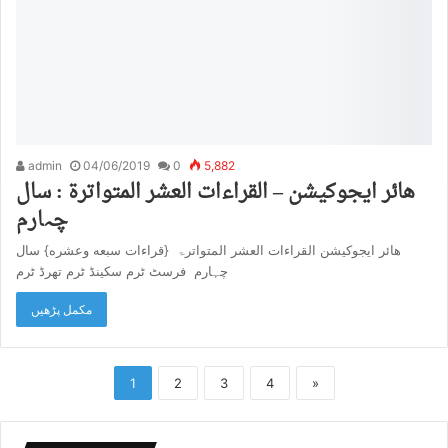
admin
04/06/2019
0
5,882
هائر ایجوکیشن – القراءات العشر المتواترۃ : سال
چہارم
هائر ایجوکیشن القراءات العشر المتواترۃ {قراءات سبعه وعشره} سال
چہارم فرسٹ ٹرم سکینڈ ٹرم تھرڈ ٹرم
مکمل پڑھیں
1
2
3
4
»