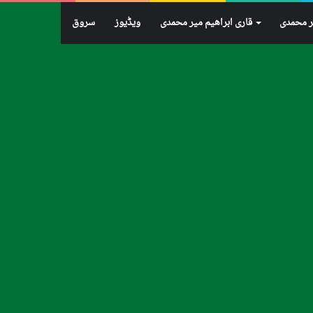
ر محمدی
قاری ابراهيم میر محمدی
ویڈیوز
سروق