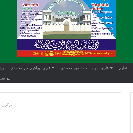
تعلیم
قاری صھیب احمد میر محمدی
قاری ابراهيم میر محمدی
ویڈ
ہم سے 
مرکزی 