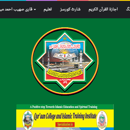
نگ
اجازۃ القرآن الکریم
شارٹ کورسز
تعلیم
قاری صھیب احمد می