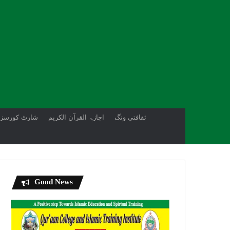
ثقافتی ونگ
اجازۃ القرآن الکریم
شارٹ کورسز
Good News