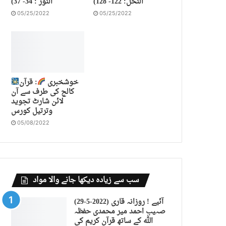
النحل: 122- 128)
النور : 34- 37)
05/25/2022
05/25/2022
خوشخبری
: قرآن
کالج کی طرف سے آن
لائن شارٹ تجوید
وترتیل کورس
05/08/2022
سب سے زیادہ دیکھا جانے والا مواد
(29-5-2022) آئیے ! روزانہ قاری
صہیب احمد میر محمدی حفظہ
اللہ کے ساتھ قرآن کریم کی