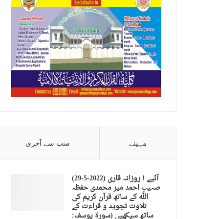
مہینے
سب سے آخری
(29-5-2022) آئیے ! روزانہ قاری
صہیب احمد میر محمدی حفظہ
اللہ کے ساتھ قرآن کریم کی
تلاوت تجوید و قراءت کے
ساتھ سیکھیں (سورة يوسف: