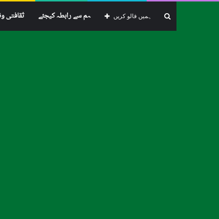
ہم سے رابطہ کیجئے
ثقافتی و
تلاش
ہمیں فالو کریں
از