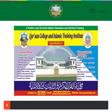
فہرست