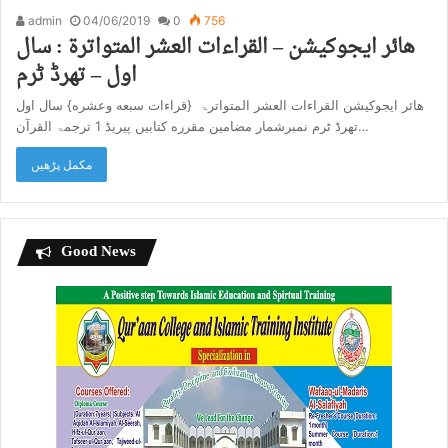
admin
04/06/2019
0
756
هائر ایجوکیشن – القراءات العشر المتواترۃ : سال
اول – تھرڈ ٹرم
هائر ایجوکیشن القراءات العشر المتواترۃ {قراءات سبعه وعشره} سال اول
تھرڈ ٹرم نمبرشمار مضامین مقرره کتابیں پیریڈ 1 ترجمۃ القرآن…
مکمل پڑھیں
Good News