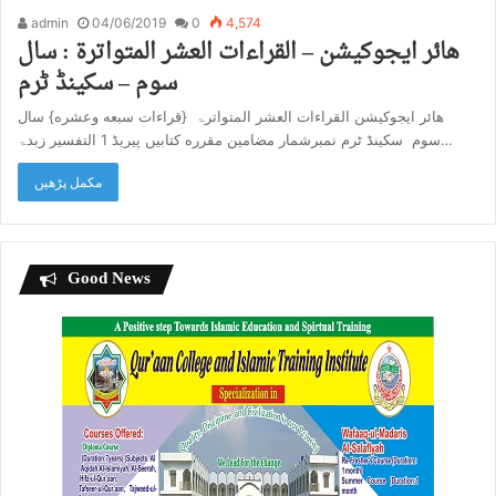
admin
04/06/2019
0
4,574
هائر ایجوکیشن – القراءات العشر المتواترۃ : سال
سوم – سکینڈ ٹرم
هائر ایجوکیشن القراءات العشر المتواترۃ {قراءات سبعه وعشره} سال
سوم سکینڈ ٹرم نمبرشمار مضامین مقرره کتابیں پیریڈ 1 التفسیر زبدۃ…
مکمل پڑھیں
Good News