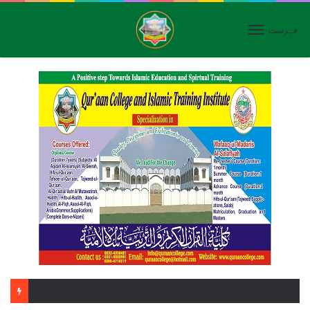
فہرست