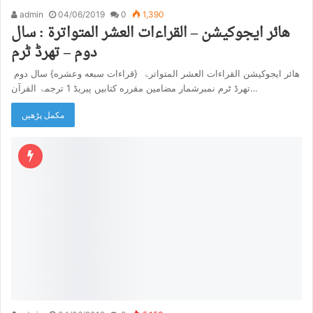
admin
04/06/2019
0
1,390
هائر ایجوکیشن – القراءات العشر المتواترۃ : سال
دوم – تھرڈ ٹرم
هائر ایجوکیشن القراءات العشر المتواترۃ {قراءات سبعه وعشره} سال دوم
تھرڈ ٹرم نمبرشمار مضامین مقرره کتابیں پیریڈ 1 ترجمۃ القرآن…
مکمل پڑھیں