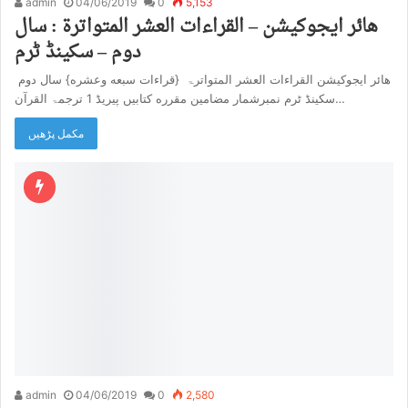
admin
04/06/2019
0
5,153
هائر ایجوکیشن – القراءات العشر المتواترۃ : سال
دوم – سکینڈ ٹرم
هائر ایجوکیشن القراءات العشر المتواترۃ {قراءات سبعه وعشره} سال دوم
سکینڈ ٹرم نمبرشمار مضامین مقرره کتابیں پیریڈ 1 ترجمۃ القرآن…
مکمل پڑھیں
admin
04/06/2019
0
2,580