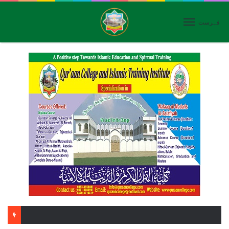
فہرست