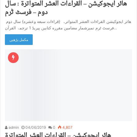
هائر ایجوکیشن – القراءات العشر المتواترۃ : سال
دوم – فرسٹ ٹرم
هائر ایجوکیشن القراءات العشر المتواترۃ {قراءات سبعه وعشره} سال دوم
فرسٹ ٹرم نمبرشمار مضامین مقرره کتابیں پیریڈ 1 ترجمۃ القرآن…
مکمل پڑھیں
admin
04/06/2019
0
4,807
هائر ایجوکیشن – القراءات العشر المتواترۃ