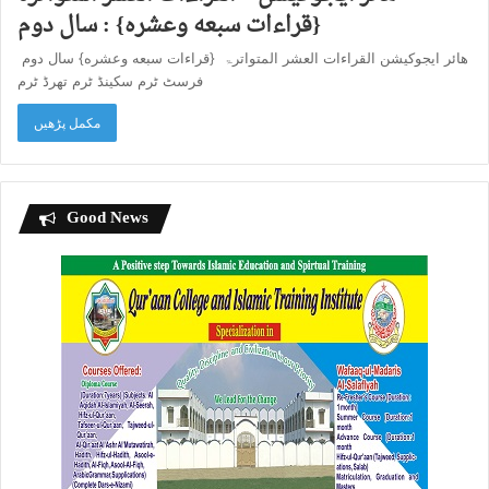
{قراءات سبعه وعشره} : سال دوم
هائر ایجوکیشن القراءات العشر المتواترۃ {قراءات سبعه وعشره} سال دوم
فرسٹ ٹرم سکینڈ ٹرم تھرڈ ٹرم
مکمل پڑھیں
Good News