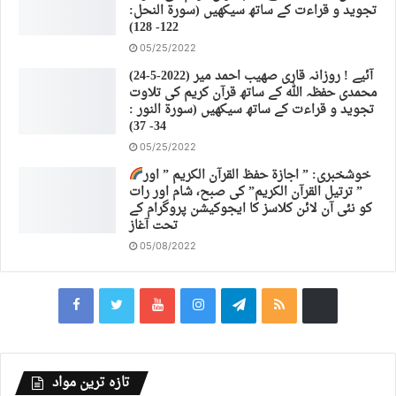
تجوید و قراءت کے ساتھ سیکھیں (سورة النحل:
122- 128)
05/25/2022
(24-5-2022) آئیے ! روزانہ قاری صهیب احمد میر
محمدی حفظہ اللہ کے ساتھ قرآن کریم کی تلاوت
تجوید و قراءت کے ساتھ سیکھیں (سورة النور :
34- 37)
05/25/2022
خوشخبری: ” اجازة حفظ القرآن الكريم ” اور
” ترتیل القرآن الكريم” کی صبح، شام اور رات
کو نئی آن لائن کلاسز کا ایجوکیشن پروگرام کے
تحت آغاز
05/08/2022
تازہ ترین مواد