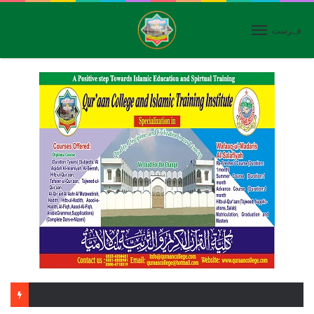
فہرست