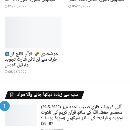
05/25/2022
05/25/2022
خوشخبری
: قرآن کالج کی
طرف سے آن لائن شارٹ تجوید
وترتیل کورس
05/08/2022
سب سے زیادہ دیکھا جانے والا مواد
(29-5-2022) آئیے ! روزانہ قاری صہیب احمد میر
محمدی حفظہ اللہ کے ساتھ قرآن کریم کی تلاوت
تجوید و قراءت کے ساتھ سیکھیں (سورة يوسف:
87- 98)