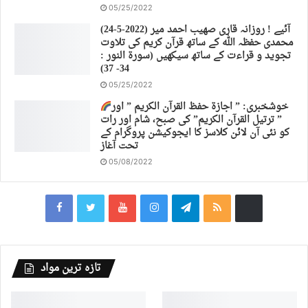
05/25/2022
(24-5-2022) آئیے ! روزانہ قاری صهیب احمد میر
محمدی حفظہ اللہ کے ساتھ قرآن کریم کی تلاوت
تجوید و قراءت کے ساتھ سیکھیں (سورة النور :
34- 37)
05/25/2022
خوشخبری: ” اجازة حفظ القرآن الكريم ” اور
” ترتیل القرآن الكريم” کی صبح، شام اور رات
کو نئی آن لائن کلاسز کا ایجوکیشن پروگرام کے
تحت آغاز
05/08/2022
تازہ ترین مواد