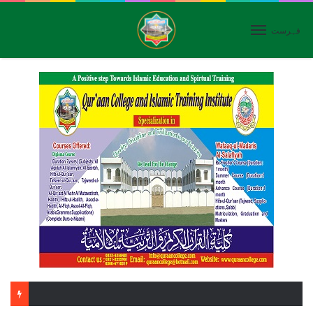
فہرست