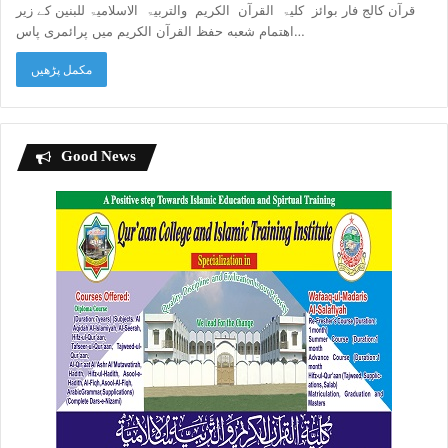
قرآن کالج فار بوائز کلیۃ القرآن الکریم والتربیۃ الاسلامیۃ للبنین کے زیر
اهتمام شعبه حفظ القرآن الکریم میں پرائمری پاس…
مکمل پڑھیں
Good News